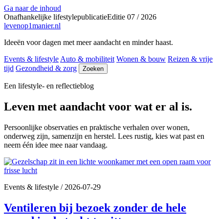
Ga naar de inhoud
Onafhankelijke lifestylepublicatie
Editie 07 / 2026
levenop
1
manier.nl
Ideeën voor dagen met meer aandacht en minder haast.
Events & lifestyle
Auto & mobiliteit
Wonen & bouw
Reizen & vrije
tijd
Gezondheid & zorg
Zoeken
Een lifestyle- en reflectieblog
Leven met aandacht voor wat er al is.
Persoonlijke observaties en praktische verhalen over wonen,
onderweg zijn, samenzijn en herstel. Lees rustig, kies wat past en
neem één idee mee naar vandaag.
Events & lifestyle
/
2026-07-29
Ventileren bij bezoek zonder de hele