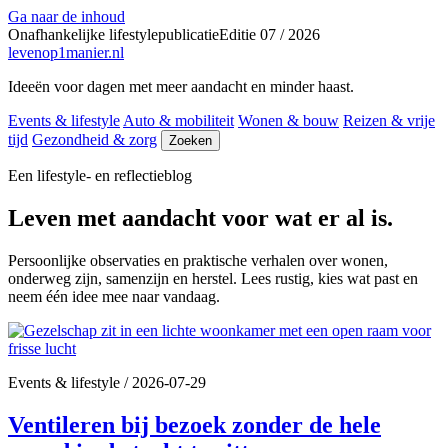
Ga naar de inhoud
Onafhankelijke lifestylepublicatie
Editie 07 / 2026
levenop
1
manier.nl
Ideeën voor dagen met meer aandacht en minder haast.
Events & lifestyle
Auto & mobiliteit
Wonen & bouw
Reizen & vrije
tijd
Gezondheid & zorg
Zoeken
Een lifestyle- en reflectieblog
Leven met aandacht voor wat er al is.
Persoonlijke observaties en praktische verhalen over wonen,
onderweg zijn, samenzijn en herstel. Lees rustig, kies wat past en
neem één idee mee naar vandaag.
Events & lifestyle
/
2026-07-29
Ventileren bij bezoek zonder de hele