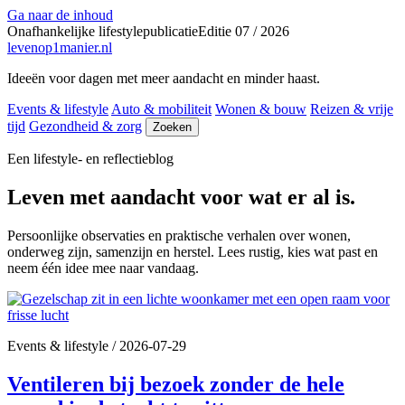
Ga naar de inhoud
Onafhankelijke lifestylepublicatie
Editie 07 / 2026
levenop
1
manier.nl
Ideeën voor dagen met meer aandacht en minder haast.
Events & lifestyle
Auto & mobiliteit
Wonen & bouw
Reizen & vrije
tijd
Gezondheid & zorg
Zoeken
Een lifestyle- en reflectieblog
Leven met aandacht voor wat er al is.
Persoonlijke observaties en praktische verhalen over wonen,
onderweg zijn, samenzijn en herstel. Lees rustig, kies wat past en
neem één idee mee naar vandaag.
Events & lifestyle
/
2026-07-29
Ventileren bij bezoek zonder de hele