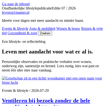
Ga naar de inhoud
Onafhankelijke lifestylepublicatie
Editie 07 / 2026
levenop
1
manier.nl
Ideeën voor dagen met meer aandacht en minder haast.
Events & lifestyle
Auto & mobiliteit
Wonen & bouw
Reizen & vrije
tijd
Gezondheid & zorg
Zoeken
Een lifestyle- en reflectieblog
Leven met aandacht voor wat er al is.
Persoonlijke observaties en praktische verhalen over wonen,
onderweg zijn, samenzijn en herstel. Lees rustig, kies wat past en
neem één idee mee naar vandaag.
Events & lifestyle
/
2026-07-29
Ventileren bij bezoek zonder de hele