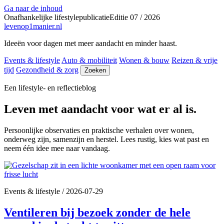
Ga naar de inhoud
Onafhankelijke lifestylepublicatie
Editie 07 / 2026
levenop
1
manier.nl
Ideeën voor dagen met meer aandacht en minder haast.
Events & lifestyle
Auto & mobiliteit
Wonen & bouw
Reizen & vrije
tijd
Gezondheid & zorg
Zoeken
Een lifestyle- en reflectieblog
Leven met aandacht voor wat er al is.
Persoonlijke observaties en praktische verhalen over wonen,
onderweg zijn, samenzijn en herstel. Lees rustig, kies wat past en
neem één idee mee naar vandaag.
Events & lifestyle
/
2026-07-29
Ventileren bij bezoek zonder de hele