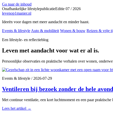
Ga naar de inhoud
Onafhankelijke lifestylepublicatie
Editie 07 / 2026
levenop
1
manier.nl
Ideeën voor dagen met meer aandacht en minder haast.
Events & lifestyle
Auto & mobiliteit
Wonen & bouw
Reizen & vrije ti
Een lifestyle- en reflectieblog
Leven met aandacht voor wat er al is.
Persoonlijke observaties en praktische verhalen over wonen, onderweg
Events & lifestyle
/
2026-07-29
Ventileren bij bezoek zonder de hele avond 
Met continue ventilatie, een kort luchtmoment en een paar praktische keu
Lees het artikel
→