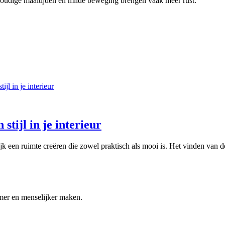
voudige maaltijden en milde beweging brengen vaak meer rust.
 stijl in je interieur
lijk een ruimte creëren die zowel praktisch als mooi is. Het vinden van d
mmer en menselijker maken.