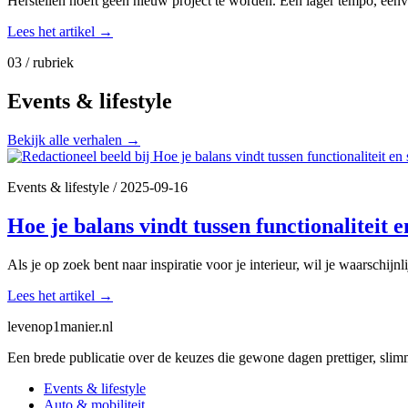
Herstellen hoeft geen nieuw project te worden. Een lager tempo, een
Lees het artikel
→
03 / rubriek
Events & lifestyle
Bekijk alle verhalen
→
Events & lifestyle
/
2025-09-16
Hoe je balans vindt tussen functionaliteit en
Als je op zoek bent naar inspiratie voor je interieur, wil je waarschijn
Lees het artikel
→
levenop
1
manier.nl
Een brede publicatie over de keuzes die gewone dagen prettiger, sli
Events & lifestyle
Auto & mobiliteit