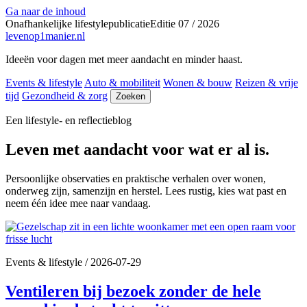
Ga naar de inhoud
Onafhankelijke lifestylepublicatie
Editie 07 / 2026
levenop
1
manier.nl
Ideeën voor dagen met meer aandacht en minder haast.
Events & lifestyle
Auto & mobiliteit
Wonen & bouw
Reizen & vrije
tijd
Gezondheid & zorg
Zoeken
Een lifestyle- en reflectieblog
Leven met aandacht voor wat er al is.
Persoonlijke observaties en praktische verhalen over wonen,
onderweg zijn, samenzijn en herstel. Lees rustig, kies wat past en
neem één idee mee naar vandaag.
Events & lifestyle
/
2026-07-29
Ventileren bij bezoek zonder de hele