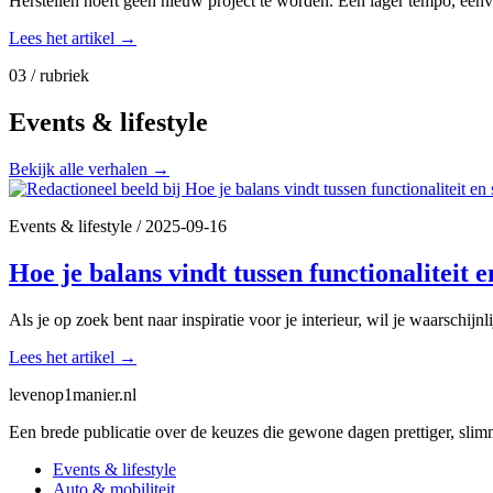
Herstellen hoeft geen nieuw project te worden. Een lager tempo, een
Lees het artikel
→
03 / rubriek
Events & lifestyle
Bekijk alle verhalen
→
Events & lifestyle
/
2025-09-16
Hoe je balans vindt tussen functionaliteit en
Als je op zoek bent naar inspiratie voor je interieur, wil je waarschijn
Lees het artikel
→
levenop
1
manier.nl
Een brede publicatie over de keuzes die gewone dagen prettiger, sli
Events & lifestyle
Auto & mobiliteit