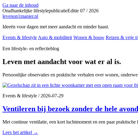
Ga naar de inhoud
Onafhankelijke lifestylepublicatie
Editie 07 / 2026
levenop
1
manier.nl
Ideeën voor dagen met meer aandacht en minder haast.
Events & lifestyle
Auto & mobiliteit
Wonen & bouw
Reizen & vrije ti
Een lifestyle- en reflectieblog
Leven met aandacht voor wat er al is.
Persoonlijke observaties en praktische verhalen over wonen, onderweg
Events & lifestyle
/
2026-07-29
Ventileren bij bezoek zonder de hele avond 
Met continue ventilatie, een kort luchtmoment en een paar praktische keu
Lees het artikel
→