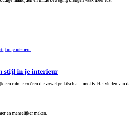
voudige maaltijden en milde beweging brengen vaak meer rust.
 stijl in je interieur
lijk een ruimte creëren die zowel praktisch als mooi is. Het vinden van d
mmer en menselijker maken.