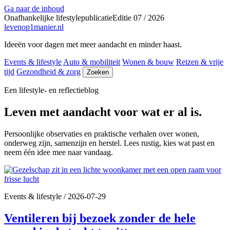
Ga naar de inhoud
Onafhankelijke lifestylepublicatie
Editie 07 / 2026
levenop
1
manier.nl
Ideeën voor dagen met meer aandacht en minder haast.
Events & lifestyle
Auto & mobiliteit
Wonen & bouw
Reizen & vrije
tijd
Gezondheid & zorg
Zoeken
Een lifestyle- en reflectieblog
Leven met aandacht voor wat er al is.
Persoonlijke observaties en praktische verhalen over wonen,
onderweg zijn, samenzijn en herstel. Lees rustig, kies wat past en
neem één idee mee naar vandaag.
Events & lifestyle
/
2026-07-29
Ventileren bij bezoek zonder de hele