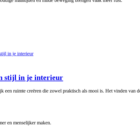
voudige maaltijden en milde beweging brengen vaak meer rust.
 stijl in je interieur
lijk een ruimte creëren die zowel praktisch als mooi is. Het vinden van d
mmer en menselijker maken.