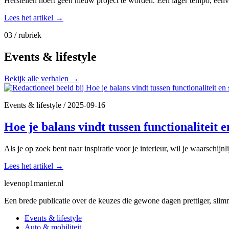
Herstellen hoeft geen nieuw project te worden. Een lager tempo, een
Lees het artikel
→
03 / rubriek
Events & lifestyle
Bekijk alle verhalen
→
Events & lifestyle
/
2025-09-16
Hoe je balans vindt tussen functionaliteit en
Als je op zoek bent naar inspiratie voor je interieur, wil je waarschijn
Lees het artikel
→
levenop
1
manier.nl
Een brede publicatie over de keuzes die gewone dagen prettiger, sli
Events & lifestyle
Auto & mobiliteit