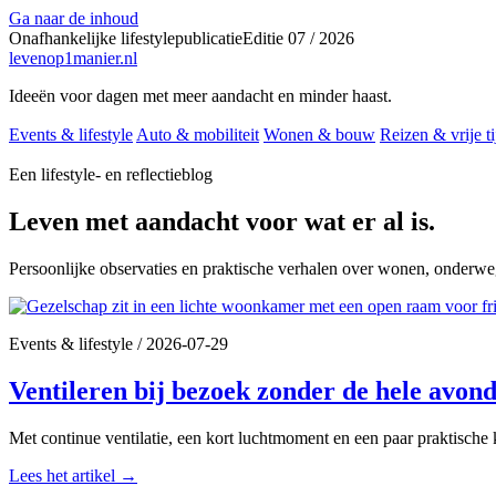
Ga naar de inhoud
Onafhankelijke lifestylepublicatie
Editie 07 / 2026
levenop
1
manier.nl
Ideeën voor dagen met meer aandacht en minder haast.
Events & lifestyle
Auto & mobiliteit
Wonen & bouw
Reizen & vrije ti
Een lifestyle- en reflectieblog
Leven met aandacht voor wat er al is.
Persoonlijke observaties en praktische verhalen over wonen, onderweg
Events & lifestyle
/
2026-07-29
Ventileren bij bezoek zonder de hele avond 
Met continue ventilatie, een kort luchtmoment en een paar praktische keu
Lees het artikel
→