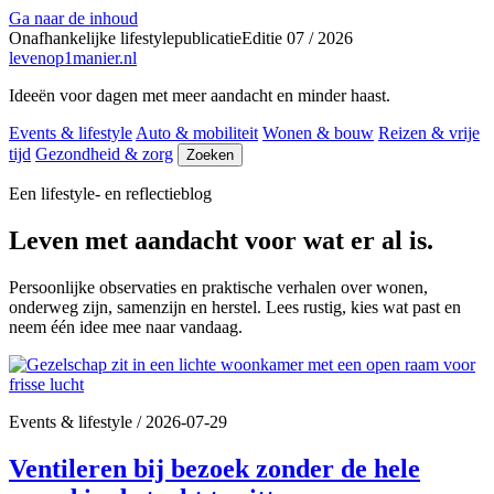
Ga naar de inhoud
Onafhankelijke lifestylepublicatie
Editie 07 / 2026
levenop
1
manier.nl
Ideeën voor dagen met meer aandacht en minder haast.
Events & lifestyle
Auto & mobiliteit
Wonen & bouw
Reizen & vrije
tijd
Gezondheid & zorg
Zoeken
Een lifestyle- en reflectieblog
Leven met aandacht voor wat er al is.
Persoonlijke observaties en praktische verhalen over wonen,
onderweg zijn, samenzijn en herstel. Lees rustig, kies wat past en
neem één idee mee naar vandaag.
Events & lifestyle
/
2026-07-29
Ventileren bij bezoek zonder de hele